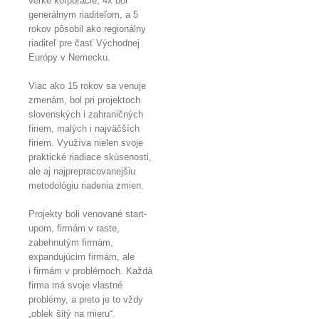
veľké korporácie, 4x bol
generálnym riaditeľom, a 5
rokov pôsobil ako regionálny
riaditeľ pre časť Východnej
Európy v Nemecku.
Viac ako 15 rokov sa venuje
zmenám, bol pri projektoch
slovenských i zahraničných
firiem, malých i najväčších
firiem. Využíva nielen svoje
praktické riadiace skúsenosti,
ale aj najprepracovanejšiu
metodológiu riadenia zmien.
Projekty boli venované start-
upom, firmám v raste,
zabehnutým firmám,
expandujúcim firmám, ale
i firmám v problémoch. Každá
firma má svoje vlastné
problémy, a preto je to vždy
„oblek šitý na mieru“.