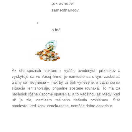
„ukradnutie“
zamestnancov
a iné
Ak ste spoznali niektoré z vyššie uvedených príznakov a
vyskytujú sa vo Vašej firme, je namieste sa s tým zaoberať.
Samy sa nevyriešia – inak by už boli vyriešené, a väčšinou sa
situácia len zhoršuje, prípadne zostane rovnaká. To má za
následok rôzne úsporné opatrenia, a to väčšinou až vtedy, keď
už je zle, namiesto reálneho riešenia problémov. Stáť
namieste, keď konkurencia rastie, nemôže dobre dopadnúť.