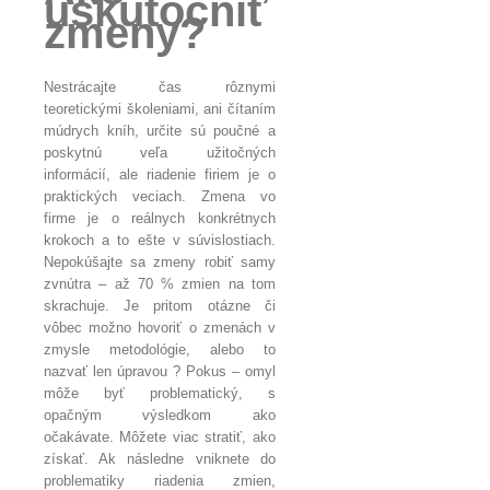
uskutočniť
zmeny?
Nestrácajte čas rôznymi
teoretickými školeniami, ani čítaním
múdrych kníh, určite sú poučné a
poskytnú veľa užitočných
informácií, ale riadenie firiem je o
praktických veciach. Zmena vo
firme je o reálnych konkrétnych
krokoch a to ešte v súvislostiach.
Nepokúšajte sa zmeny robiť samy
zvnútra – až 70 % zmien na tom
skrachuje. Je pritom otázne či
vôbec možno hovoriť o zmenách v
zmysle metodológie, alebo to
nazvať len úpravou ? Pokus – omyl
môže byť problematický, s
opačným výsledkom ako
očakávate. Môžete viac stratiť, ako
získať. Ak následne vniknete do
problematiky riadenia zmien,