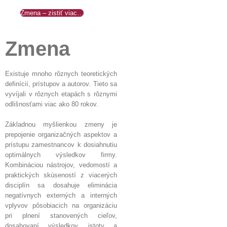
Zmena – zistiť viac…
Zmena
Existuje mnoho rôznych teoretických
definícií, prístupov a autorov. Tieto sa
vyvíjali v rôznych etapách s rôznymi
odlišnosťami viac ako 80 rokov.
Základnou myšlienkou zmeny je
prepojenie organizačných aspektov a
prístupu zamestnancov k dosiahnutiu
optimálnych výsledkov firmy.
Kombináciou nástrojov, vedomostí a
praktických skúseností z viacerých
disciplín sa dosahuje eliminácia
negatívnych externých a interných
vplyvov pôsobiacich na organizáciu
pri plnení stanovených cieľov,
dosahovaní výsledkov, istoty a