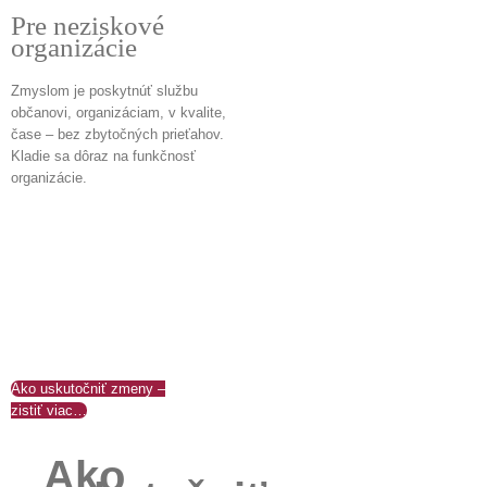
Pre neziskové
organizácie
Zmyslom je poskytnúť službu
občanovi, organizáciam, v kvalite,
čase – bez zbytočných prieťahov.
Kladie sa dôraz na funkčnosť
organizácie.
Ako uskutočniť zmeny –
zistiť viac…
Ako