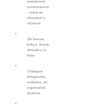
preťaženosť
zamestnancov
– práce po
víkendoch a
večeroch
Zlá firemná
kultúra, dusivá
atmosféra vo
firme
Chýbajúce
delegovanie,
nedôvera, zlá
organizačná
štruktúra