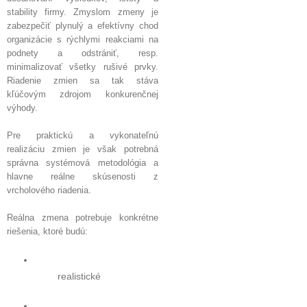
stability firmy. Zmyslom zmeny je
zabezpečiť plynulý a efektívny chod
organizácie s rýchlymi reakciami na
podnety a odstrániť, resp.
minimalizovať všetky rušivé prvky.
Riadenie zmien sa tak stáva
kľúčovým zdrojom konkurenčnej
výhody.
Pre praktickú a vykonateľnú
realizáciu zmien je však potrebná
správna systémová metodológia a
hlavne reálne skúsenosti z
vrcholového riadenia.
Reálna zmena potrebuje konkrétne
riešenia, ktoré budú:
realistické