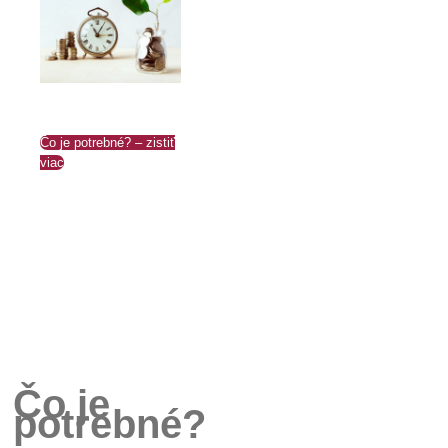
Čo je potrebné? – zistiť
viac
Čo je
potrebné?