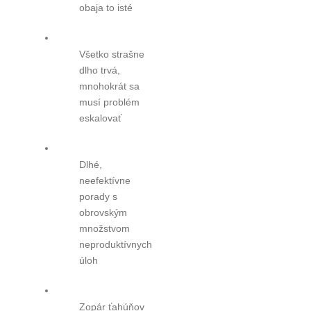
obaja to isté
Všetko strašne
dlho trvá,
mnohokrát sa
musí problém
eskalovať
Dlhé,
neefektívne
porady s
obrovským
množstvom
neproduktívnych
úloh
Zopár ťahúňov