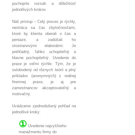
pochopíte rozsah a dôležitosť
jednotlivých krokov.
Náš prístup – Celý proces je rýchly,
nestráca sa čas zbytočnosťami,
ktoré by klienta oberali o čas a
peniaze, a zadúšali ho
stostranovými elaborátmi. Je
prehľadný, ľahko uchopiteľný a
hlavne pochopiteľný. Uvedenie do
praxe je veľmi rýchle. Tým, že je
oslobodený od rôznych teórií a plný
príkladov (anonymných) z reálnej
firemnej praxe, je aj pre
zamestnancov akceptovateľný a
motivačný.
Uvádzame zjednodušený pohľad na
jednotlivé kroky:
①
Uvedenie najvyššieho
manažmentu firmy do