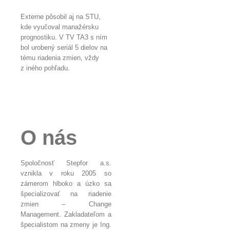
Externe pôsobil aj na STU,
kde vyučoval manažérsku
prognostiku. V TV TA3 s ním
bol urobený seriál 5 dielov na
tému riadenia zmien, vždy
z iného pohľadu.
O nás
Spoločnosť Stepfor a.s.
vznikla v roku 2005 so
zámerom hlboko a úzko sa
špecializovať na riadenie
zmien – Change
Management. Zakladateľom a
špecialistom na zmeny je Ing.