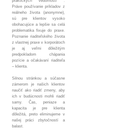
praktických vedomostí .
Práve používanie príkladov z
reálneho života (anonymne),
sú pre klientov vysoko
obohacujúce a lepšie sa celá
problematika fixuje do praxe.
Poznanie riaditeľského života
z vlastnej praxe v korporátoch
je aj veľmi dôležitým
predpokladom chápania
pozície a očakávaní riaditeľa
– klienta.
Silnou stránkou a súčasne
zámerom je našich klientov
naučiť ako riadiť zmeny, aby
ich v budúcnosti mohli riadiť
samy. Čas, peniaze a
kapacita je pre klienta
dôležitá, preto eliminujeme v
našej práci zbytočností a
balast.