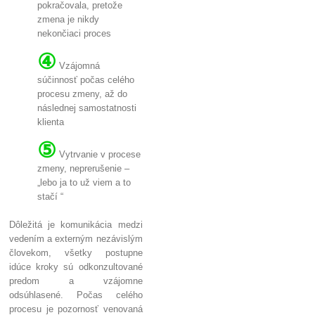
pokračovala, pretože
zmena je nikdy
nekončiaci proces
④
Vzájomná
súčinnosť počas celého
procesu zmeny
, a
ž do
následnej samostatnosti
klienta
⑤
Vytrvanie v procese
zmeny, neprerušenie –
„lebo ja to už viem a to
stačí “
Dôležitá je komunikácia medzi
vedením a externým nezávislým
človekom, všetky postupne
idúce kroky sú odkonzultované
predom a vzájomne
odsúhlasené. Počas celého
procesu je pozornosť venovaná