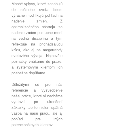
Mnohé vplyvy, ktoré zasahujú
do reálneho sveta firiem
výrazne modifikujú pohľad na
riadenie zmien. Z
optimalizačného nástroja sa
riadenie zmien postupne mení
na vednú disciplínu a tým
reflektuje na prichádzajúcu
krízu, ako aj na megatrendy
svetového vývoja. Najnovšie
poznatky vnášame do praxe,
a systémovým klientom ich
priebežne dopľňame .
Dôležitými sú pre nás
referencie a vysvedčenie
našej práce, ktoré si necháme
vystaviť po ukončení
zákazky. Je to nielen spätná
väzba na našu prácu, ale aj
pohľad pre iných
potencionálnych klientov.