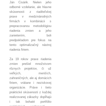
Ján Cisárik. Nielen jeho
odborné vzdelanie, ale hlavne
skúsenosti z riaditeľskej
praxe v medzinárodných
firmách v kombinácii s
prepracovanou metodológiou
riadenia zmien a jeho
zanietením, boli
predpokladom pre fokus na
tento optimalizačný nástroj
riadenia firiem.
Za 19 rokov praxe riadenia
zmien prešiel množstvom
rôznych projektov, či už
veľkých, menších,
zahraničných, ale aj domácich
firiem, vrátane i neziskovej
organizácie. Práve i tieto
praktické skúsenosti z každej
realizovanej zákazky dopĺňajú
i tak bohaté portfólio