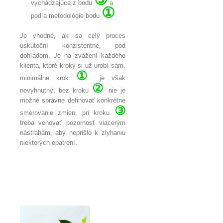
vychádzajúca z bodu
a
①
podľa metodológie bodu
Je vhodné, ak sa celý proces
uskutoční konzistentne, pod
dohľadom. Je na zvážení každého
klienta, ktoré kroky si už urobí sám,
①
minimálne krok
je však
②
nevyhnutný, bez kroku
nie je
možné správne definovať konkrétne
③
smerovanie zmien, pri kroku
treba venovať pozornosť viacerým
nástrahám, aby neprišlo k zlyhaniu
niektorých opatrení.