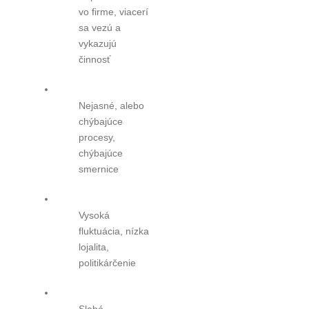
vo firme, viacerí
sa vezú a
vykazujú
činnosť
Nejasné, alebo
chýbajúce
procesy,
chýbajúce
smernice
Vysoká
fluktuácia, nízka
lojalita,
politikárčenie
Slabé