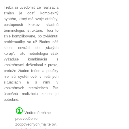
Treba si uvedomiť že realizácia
zmien je dosť komplexný
systém, ktorý má svoje atribúty,
postupnosti krokov, vlastnú
terminológiu, štruktúru. Hoci to
znie komplikovane, po zvládnutí
problematiky sa už žiadny náš
klient nevrátil do „starých
koľají“. Táto metodológia však
vyžaduje kombináciu s
konkrétnymi riešeniami z praxe,
pretože žiadne teórie a poučky
nie sú systémové v reálnych
situáciach a s nimi v
konkrétnych interakciách. Pre
úspešnú realizáciu zmien je
potrebné:
①
Vnútorné reálne
presvedčenie
zodpovedných(majiteľov,