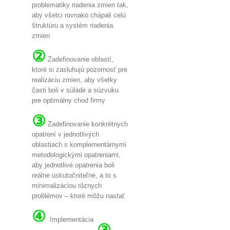
problematiky riadenia zmien tak,
aby všetci rovnako chápali celú
štruktúru a systém riadenia
zmien
②
Zadefinovanie oblastí,
ktoré si zasluhujú pozornosť pre
realizáciu zmien, aby všetky
časti boli v súlade a súzvuku
pre optimálny chod firmy
③
Zadefinovanie konkrétnych
opatrení v jednotlivých
oblastiach s komplementárnymi
metodologickými opatreniami,
aby jednotlivé opatrenia boli
reálne uskutočniteľné, a to s
minimalizáciou rôznych
problémov – ktoré môžu nastať
④
Implementácia
③