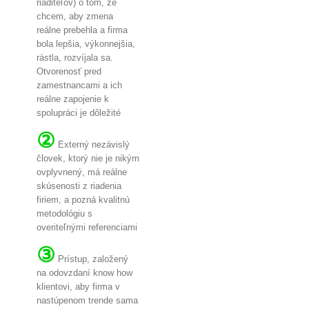
riaditeľov) o tom, že
chcem, aby zmena
reálne prebehla a firma
bola lepšia, výkonnejšia,
rástla, rozvíjala sa.
Otvorenosť pred
zamestnancami a ich
reálne zapojenie k
spolupráci je dôležité
②
Externý nezávislý
človek, ktorý nie je nikým
ovplyvnený, má reálne
skúsenosti z riadenia
firiem, a pozná kvalitnú
metodológiu s
overiteľnými referenciami
③
Prístup, založený
na odovzdaní know how
klientovi, aby firma v
nastúpenom trende sama