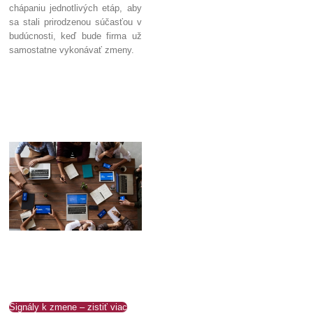
chápaniu jednotlivých etáp, aby
sa stali prirodzenou súčasťou v
budúcnosti, keď bude firma už
samostatne vykonávať zmeny.
Signály k zmene – zistiť viac