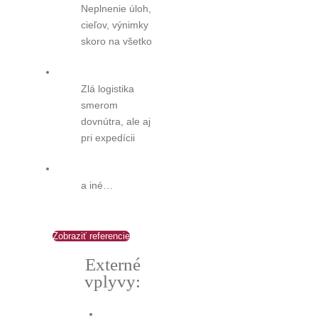
Neplnenie úloh,
cieľov, výnimky
skoro na všetko
Zlá logistika
smerom
dovnútra, ale aj
pri expedícii
a iné…
Zobraziť referencie
Externé
vplyvy: