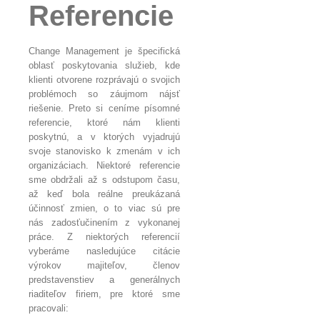
Referencie
Change Management je špecifická
oblasť poskytovania služieb, kde
klienti otvorene rozprávajú o svojich
problémoch so záujmom nájsť
riešenie. Preto si ceníme písomné
referencie, ktoré nám klienti
poskytnú, a v ktorých vyjadrujú
svoje stanovisko k zmenám v ich
organizáciach. Niektoré referencie
sme obdržali až s odstupom času,
až keď bola reálne preukázaná
účinnosť zmien, o to viac sú pre
nás zadosťučinením z vykonanej
práce. Z niektorých referencií
vyberáme nasledujúce citácie
výrokov majiteľov, členov
predstavenstiev a generálnych
riaditeľov firiem, pre ktoré sme
pracovali: