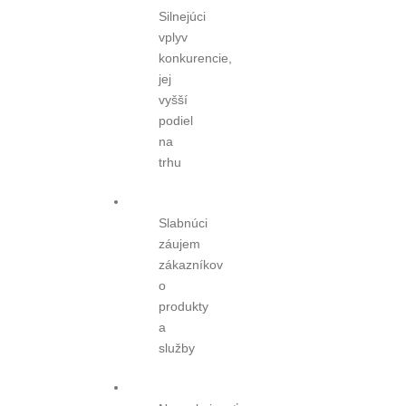
Silnejúci
vplyv
konkurencie,
jej
vyšší
podiel
na
trhu
Slabnúci
záujem
zákazníkov
o
produkty
a
služby