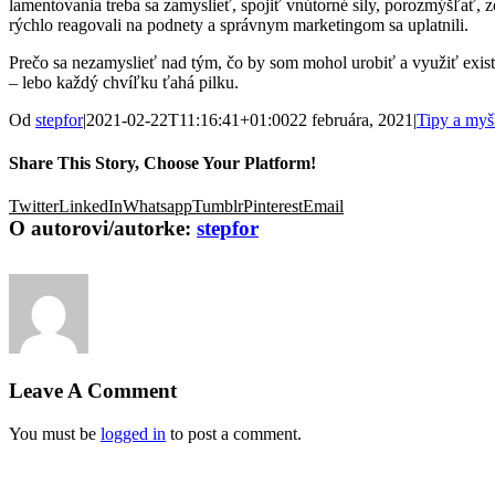
lamentovania treba sa zamyslieť, spojiť vnútorné sily, porozmýšľať, zo
rýchlo reagovali na podnety a správnym marketingom sa uplatnili.
Prečo sa nezamyslieť nad tým, čo by som mohol urobiť a využiť exist
– lebo každý chvíľku ťahá pilku.
Od
stepfor
|
2021-02-22T11:16:41+01:00
22 februára, 2021
|
Tipy a myš
Share This Story, Choose Your Platform!
Twitter
LinkedIn
Whatsapp
Tumblr
Pinterest
Email
O autorovi/autorke:
stepfor
Leave A Comment
You must be
logged in
to post a comment.