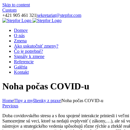
Skip to content
Custom
+421 905 461 321
|
sekretariat@stepfor.com
Domov
O nás
Zmena
Ako uskutočniť zmeny?
Čo je potrebné?
Signály k zmene
Referencie
Galéria
Kontakt
Noha počas COVID-u
Home
|
Tipy a myšlienky z praxe
|
Noha počas COVID-u
Previous
Doba covidovského stresu a s ňou spojené interakcie priniesli i veľm
Samozrejme sú veci, ktoré sa nedajú ovplyvniť ( zákony,…), ale sú v
nástrojov a strategického vedenia spôsobujú rôzne rýchle a zbrklé re