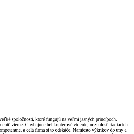
veľké spoločnosti, ktoré fungujú na veľmi jasných princípoch.
meniť vieme. Chýbajúce helikoptérové videnie, neznalosť riadiacich
kompetentne, a celá firma si to odskáče. Namiesto výkrikov do tmy a