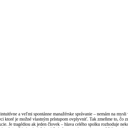
i intuitívne a veľmi spontánne manažérske správanie – nemám na mysli 
eci ktoré je možné vlastným prístupom ovplyvniť. Tak zmeňme to, čo z
akcie. Je tragédiou ak jeden človek – hlava celého spolku rozhoduje ne