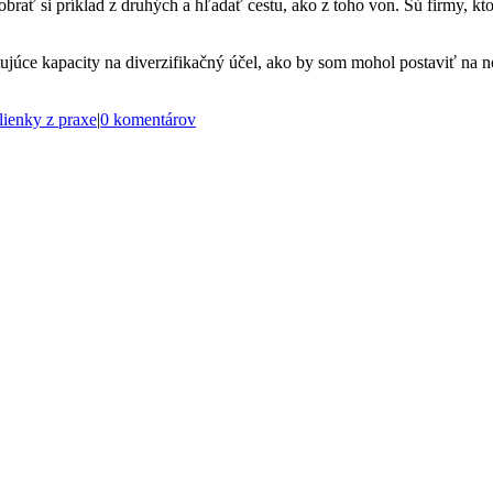
brať si príklad z druhých a hľadať cestu, ako z toho von. Sú firmy, ktor
ujúce kapacity na diverzifikačný účel, ako by som mohol postaviť na 
lienky z praxe
|
0 komentárov