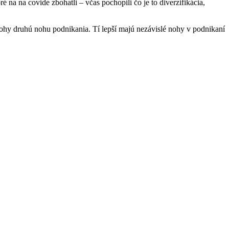
é na na covide zbohatli – včas pochopili čo je to diverzifikácia,
nohy druhú nohu podnikania. Tí lepší majú nezávislé nohy v podnikaní